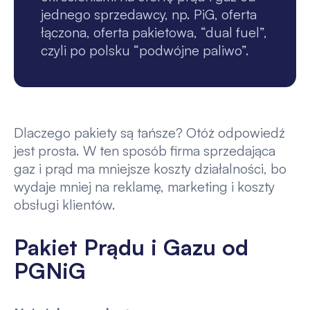
jednego sprzedawcy, np. PiG, oferta
łączona, oferta pakietowa, “dual fuel”,
czyli po polsku “podwójne paliwo”.
Dlaczego pakiety są tańsze? Otóż odpowiedź
jest prosta. W ten sposób firma sprzedająca
gaz i prąd ma mniejsze koszty działalności, bo
wydaje mniej na reklamę, marketing i koszty
obsługi klientów.
Pakiet Prądu i Gazu od
PGNiG