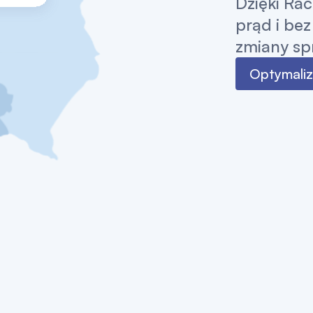
Dzięki Ra
prąd i be
zmiany sp
Optymaliz