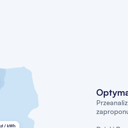
Optyma
Przeanali
zaproponu