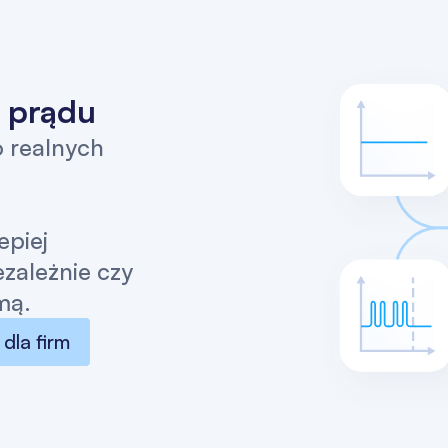
ę prądu
o realnych
epiej
zależnie czy
mą.
 dla firm