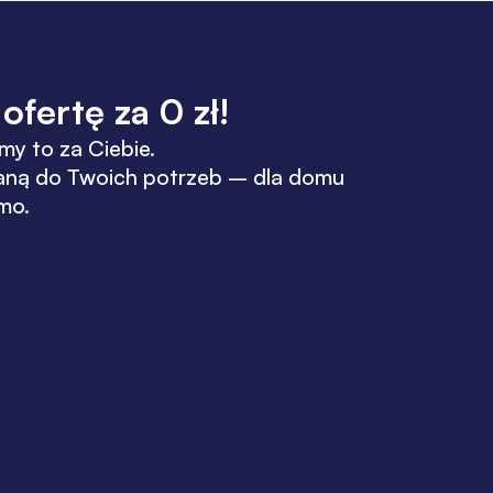
fertę za 0 zł!​
my to za Ciebie.
waną do Twoich potrzeb – dla domu
rmo.