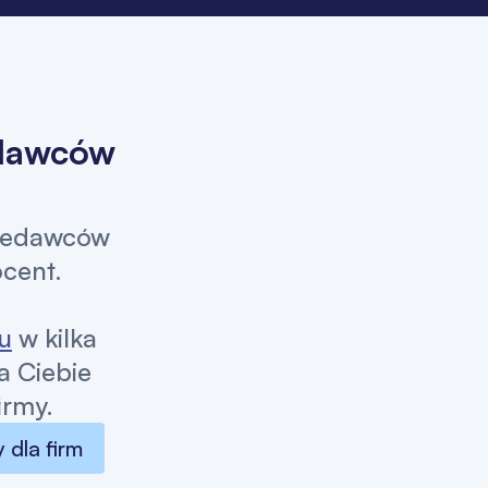
edawców
zedawców
ocent.
u
w kilka
a Ciebie
irmy.
 dla firm