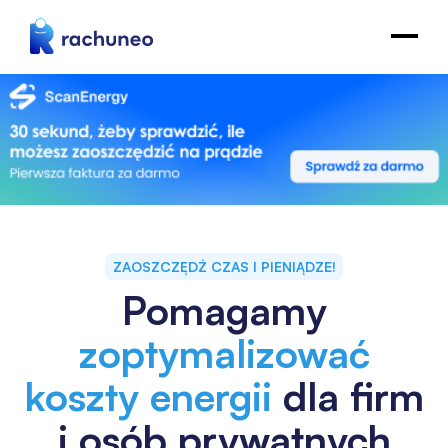
ZAOSZCZĘDŹ CZAS I PIENIĄDZE!
Pomagamy
zoptymalizować
koszty energii
dla firm
i osób prywatnych