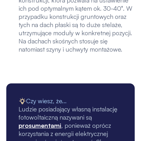
konstrukcji, która pozwala na ustawienie
ich pod optymalnym kątem ok. 30-40°. W
przypadku konstrukcji gruntowych oraz
tych na dach płaski są to duże stelaże,
utrzymujące moduły w konkretnej pozycji.
Na dachach skośnych stosuje się
natomiast szyny i uchwyty montażowe.
Czy wiesz, że...
Ludzie posiadający własną instalację
fotowoltaiczną nazywani są
prosumentami
, ponieważ oprócz
korzystania z energii elektrycznej