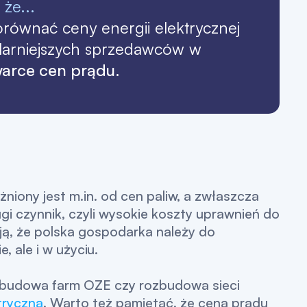
 że...
równać ceny energii elektrycznej
larniejszych sprzedawców w
arce cen prądu
.
żniony jest m.in. od cen paliw, a zwłaszcza
i czynnik, czyli wysokie koszty uprawnień do
ją, że polska gospodarka należy do
, ale i w użyciu.
i, budowa farm OZE czy rozbudowa sieci
tryczną
. Warto też pamiętać, że cena prądu