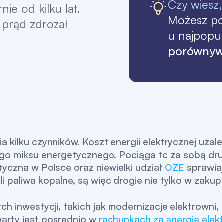
Czy wiesz,
ie od kilku lat.
Możesz po
 prąd zdrożał
u najpopu
porównyw
 kilku czynników. Koszt energii elektrycznej uzale
go miksu energetycznego. Pociąga to za sobą drug
yczna w Polsce oraz niewielki udział
OZE
sprawia
i paliwa kopalne, są więc drogie nie tylko w zakupie
ch inwestycji, takich jak modernizacje elektrown
warty jest pośrednio w
rachunkach za energię elek