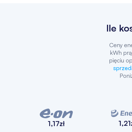
Ile k
Ceny ener
kWh prąd
pięciu o
sprzed
Poni
1,21
1,17zł