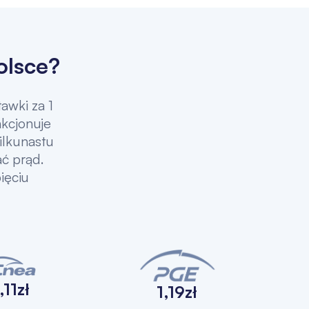
olsce?
tawki za 1
nkcjonuje
ilkunastu
ać prąd.
ięciu
,11zł
1,19zł