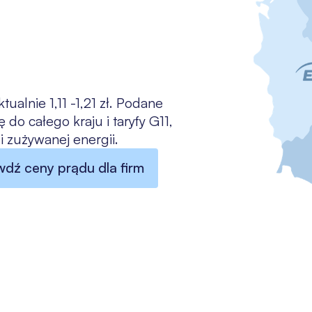
alnie 1,11 -1,21 zł. Podane
 do całego kraju i taryfy G11,
 zużywanej energii.​
dź ceny prądu dla firm