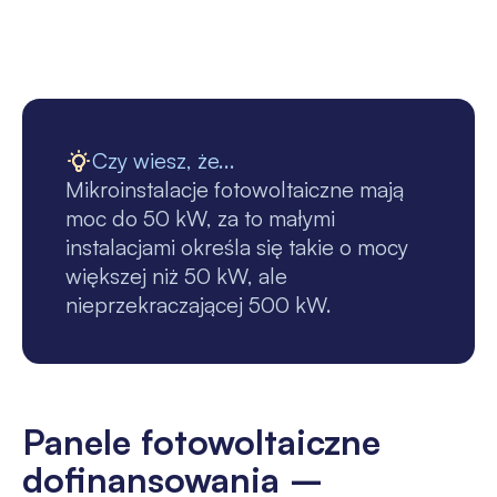
Czy wiesz, że...
Mikroinstalacje fotowoltaiczne mają
moc do 50 kW, za to małymi
instalacjami określa się takie o mocy
większej niż 50 kW, ale
nieprzekraczającej 500 kW.
Panele fotowoltaiczne
dofinansowania –