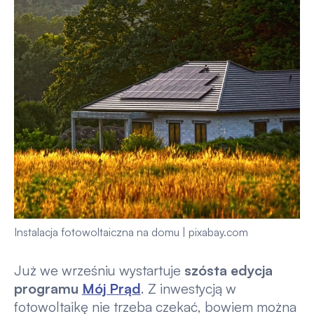
Instalacja fotowoltaiczna na domu | pixabay.com
Już we wrześniu wystartuje
szósta edycja
programu
Mój Prąd
. Z inwestycją w
fotowoltaikę nie trzeba czekać, bowiem można