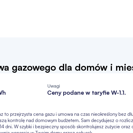
liwa gazowego dla domów i mi
Uwagi
Wh
Ceny podane w taryfie W-1.1.
z to przejrzysta cena gazu i umowa na czas nieokreślony bez 
szą kontrolę nad domowym budżetem. Sam decydujesz o rozlicze
4 dni. W szybki i bezpieczny sposób skontrolujesz zużycie oraz o
nia wsparcie w Twoim domu przez cały rok.