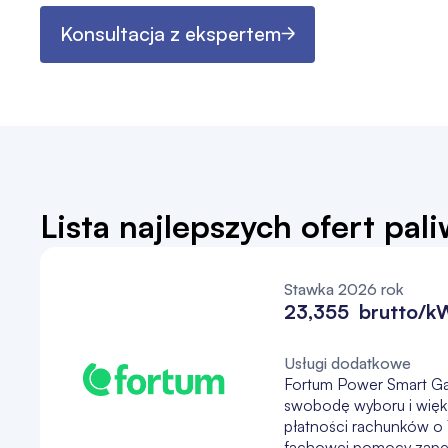
Konsultacja z ekspertem
Lista najlepszych ofert pa
Stawka 2026 rok
23,355 brutto/k
Usługi dodatkowe
Fortum Power Smart Ga
swobodę wyboru i więk
płatności rachunków o 1
fachowej pomocy zapew