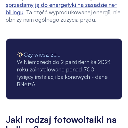
sprzedamy ją do energetyki na zasadzie net
billingu
. Ta część wyprodukowanej energii, nie
obniży nam ogólnego zużycia prądu.
Czy wiesz, że...
W Niemczech do 2 października 2024
roku zainstalowano ponad 700
tysięcy instalacji balkonowych - dane
BNetzA
Jaki rodzaj fotowoltaiki na