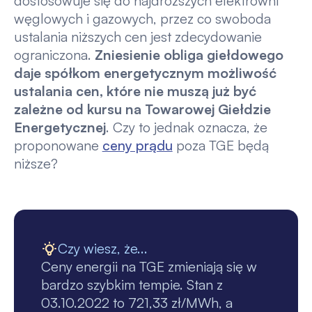
dostosowuje się do najdroższych elektrowni
węglowych i gazowych, przez co swoboda
ustalania niższych cen jest zdecydowanie
ograniczona.
Zniesienie obliga giełdowego
daje spółkom energetycznym możliwość
ustalania cen, które nie muszą już być
zależne od kursu na Towarowej Giełdzie
Energetycznej
. Czy to jednak oznacza, że
proponowane
ceny prądu
poza TGE będą
niższe?
Czy wiesz, że...
Ceny energii na TGE zmieniają się w
bardzo szybkim tempie. Stan z
03.10.2022 to 721,33 zł/MWh, a