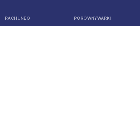
RACHUNEO
PORÓWNYWARKI
Prąd
Porównaj cenę prądu
Fotowoltaika
Porównaj cenę gazu
Gaz
Porównaj oferty
fotowoltaiki
AKTUALNE
Podwyżki cen prądu
Podwyżki cen gazu
Limit prądu
Masz pytania odnośnie zmiany dostawcy?
kontakt@rachuneo.pl