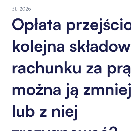
31.1.2025
Opłata przejści
kolejna składo
rachunku za prą
można ją zmnie
lub z niej