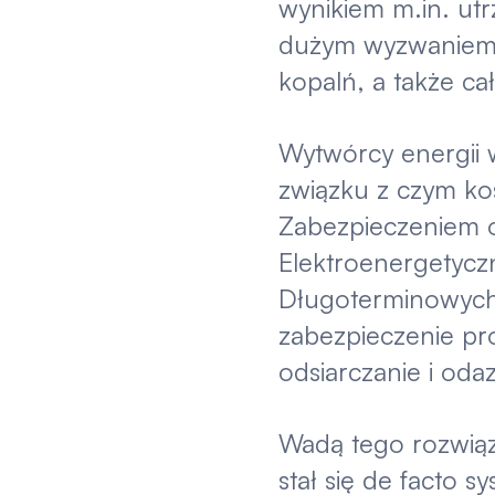
wynikiem m.in. ut
dużym wyzwaniem b
kopalń, a także c
Wytwórcy energii w
związku z czym ko
Zabezpieczeniem o
Elektroenergetycz
Długoterminowych 
zabezpieczenie pr
odsiarczanie i oda
Wadą tego rozwiąz
stał się de facto