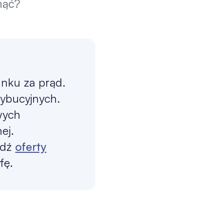
nąć?
unku za prąd.
rybucyjnych.
wych
ej.
wdź
oferty
fę.