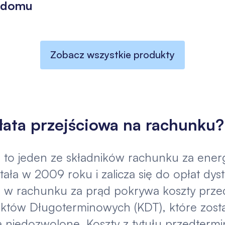
a domu
Zobacz wszystkie produkty
łata przejściowa na rachunku?
 to jeden ze składników rachunku za energ
ła w 2009 roku i zalicza się do opłat dys
a w rachunku za prąd pokrywa koszty prz
aktów Długoterminowych (KDT), które zost
a niedozwolone. Koszty z tytułu przedter