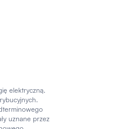
ię elektryczną.
trybucyjnych.
edterminowego
ały uznane przez
minowego