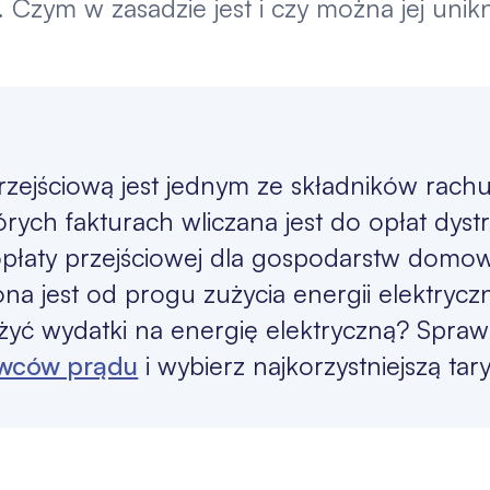
. Czym w zasadzie jest i czy można jej unik
rzejściową jest jednym ze składników rach
órych fakturach wliczana jest do opłat dyst
płaty przejściowej dla gospodarstw domo
ona jest od progu zużycia energii elektryczn
żyć wydatki na energię elektryczną? Spra
wców prądu
i wybierz najkorzystniejszą tary