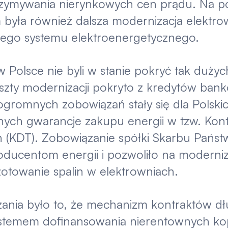
rzymywania nierynkowych cen prądu. Na po
yła również dalsza modernizacja elektro
ałego systemu elektroenergetycznego.
 Polsce nie byli w stanie pokryć tak dużych
szty modernizacji pokryto z kredytów ban
gromnych zobowiązań stały się dla Polskic
nych gwarancje zakupu energii w tzw. Kon
(KDT). Zobowiązanie spółki Skarbu Państ
oducentom energii i pozwoliło na moderniz
zotowanie spalin w elektrowniach.
ania było to, że mechanizm kontraktów 
 systemem dofinansowania nierentownych ko