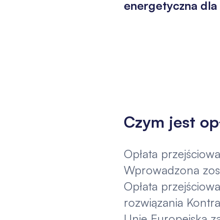
energetyczna dl
Czym jest op
Opłata przejściowa
Wprowadzona zosta
Opłata przejściow
rozwiązania Kontr
Unię Europejską z