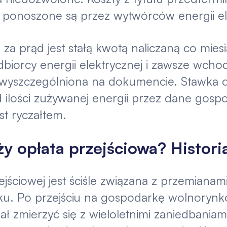
ponoszone są przez wytwórców energii el
 za prąd jest stałą kwotą naliczaną co mie
dbiorcy energii elektrycznej i zawsze wchod
st wyszczególniona na dokumencie. Stawka o
d ilości zużywanej energii przez dane gos
est ryczałtem.
y opłata przejściowa? Historia
jściowej jest ściśle związana z przemianam
ku. Po przejściu na gospodarkę wolnorynk
ł zmierzyć się z wieloletnimi zaniedbania