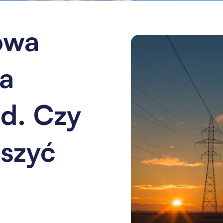
owa
wa
d. Czy
jszyć