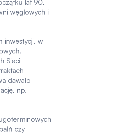
czątku lat 90.
wni węglowych i
 inwestycji, w
kowych.
h Sieci
traktach
wa dawało
ację, np.
długoterminowych
palń czy