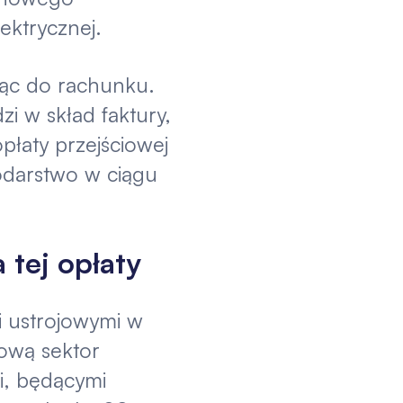
ektrycznej.
siąc do rachunku.
zi w skład faktury,
płaty przejściowej
podarstwo w ciągu
 tej opłaty
i ustrojowymi w
ową sektor
mi, będącymi