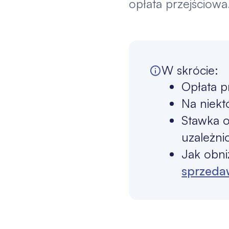
opłata przejściowa
W skrócie:
Opłata p
Na niekt
Stawka o
uzależni
Jak obni
sprzeda