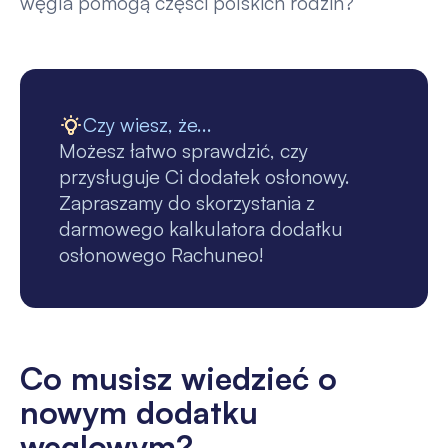
węgla pomogą części polskich rodzin?
Czy wiesz, że...
Możesz łatwo sprawdzić, czy
przysługuje Ci dodatek osłonowy.
Zapraszamy do skorzystania z
darmowego kalkulatora dodatku
osłonowego Rachuneo!
Co musisz wiedzieć o
nowym dodatku
węglowym?