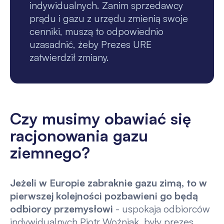
indywidualnych. Zanim sprzedawcy
prądu i gazu z urzędu zmienią swoje
cenniki, muszą to odpowiednio
uzasadnić, żeby Prezes URE
zatwierdził zmiany.
Czy musimy obawiać się
racjonowania gazu
ziemnego?
Jeżeli w Europie zabraknie gazu zimą, to w
pierwszej kolejności pozbawieni go będą
odbiorcy przemysłowi
- uspokaja odbiorców
indywidualnych Piotr Woźniak, były prezes