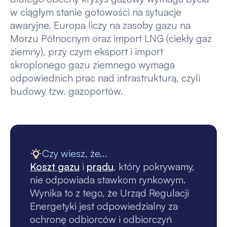
w ciągłym stanie gotowości na sytuacje
awaryjne. Europa liczy na zasoby gazu na
Morzu Północnym oraz import LNG (ciekły gaz
ziemny), przy czym eksport i import
skroplonego gazu ziemnego wymaga
odpowiednich prac nad infrastrukturą, czyli
budowy tzw. gazoportów.
Czy wiesz, że...
Koszt gazu
i
prądu
, który pokrywamy,
nie odpowiada stawkom rynkowym.
Wynika to z tego, że Urząd Regulacji
Energetyki jest odpowiedzialny za
ochronę odbiorców i odbiorczyń